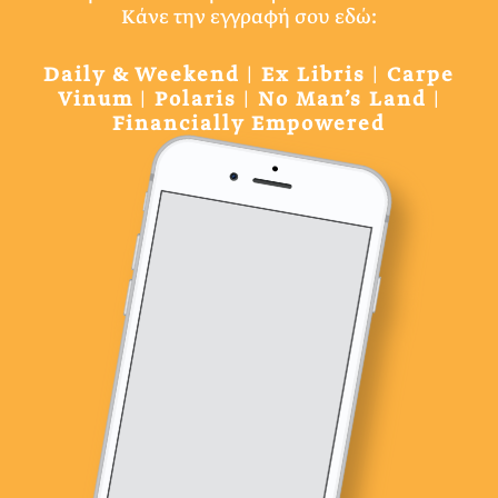
Κάνε την εγγραφή σου εδώ:
Daily & Weekend
|
Ex Libris
|
Carpe
Vinum
|
Polaris
|
No Man’s Land
|
Financially Empowered